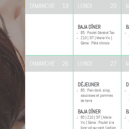
DIMANCHE
19
LUNDI
20
M
BAJA DÎNER
B
B5 : Poulet Général Tao
Z10 | 3IT | Marie-Vic |
Génie : Pâté chinois
DIMANCHE
26
LUNDI
27
M
DÉJEUNER
D
B5 : Pain doré, sirop,
saucisses et pommes
de terre
BAJA DÎNER
B
B5 | Z10 | 3IT | Marie-
Vic | Génie : Poulet à la
king vol-au-vent (option