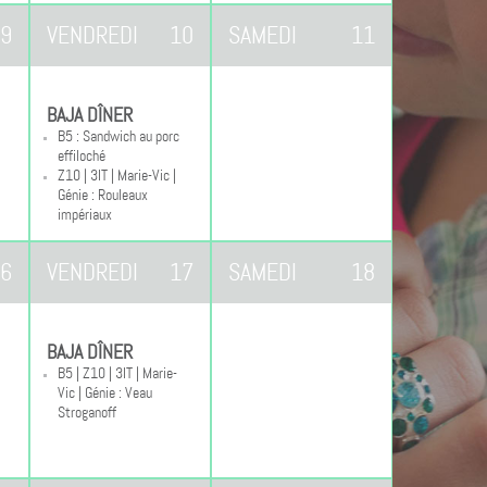
9
VENDREDI
10
SAMEDI
11
BAJA DÎNER
B5 : Sandwich au porc
effiloché
Z10 | 3IT | Marie-Vic |
Génie : Rouleaux
impériaux
6
VENDREDI
17
SAMEDI
18
BAJA DÎNER
B5 | Z10 | 3IT | Marie-
Vic | Génie : Veau
Stroganoff