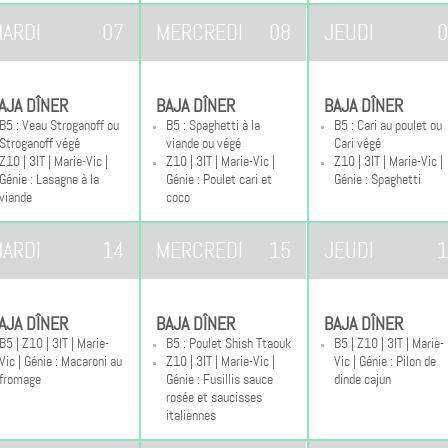
ARDI
07
MERCREDI
08
JEUDI
0
AJA DÎNER
BAJA DÎNER
BAJA DÎNER
B5 : Veau Stroganoff ou
B5 : Spaghetti à la
B5 : Cari au poulet ou
Stroganoff végé
viande ou végé
Cari végé
Z10 | 3IT | Marie-Vic |
Z10 | 3IT | Marie-Vic |
Z10 | 3IT | Marie-Vic |
Génie : Lasagne à la
Génie : Poulet cari et
Génie : Spaghetti
viande
coco
ARDI
14
MERCREDI
15
JEUDI
1
AJA DÎNER
BAJA DÎNER
BAJA DÎNER
B5 | Z10 | 3IT | Marie-
B5 : Poulet Shish Ttaouk
B5 | Z10 | 3IT | Marie-
Vic | Génie : Macaroni au
Z10 | 3IT | Marie-Vic |
Vic | Génie : Pilon de
fromage
Génie : Fusillis sauce
dinde cajun
rosée et saucisses
italiennes