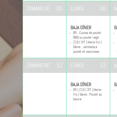
DIMANCHE
05
LUNDI
06
M
BAJA DÎNER
B
B5 : Cuisse de poulet
BBQ ou poulet végé
Z10 | 3IT | Marie-Vic |
Génie : Jambalaya
poulet et saucisses
DIMANCHE
12
LUNDI
13
M
BAJA DÎNER
B
B5 | Z10 | 3IT | Marie-
Vic | Génie : Poulet au
beurre