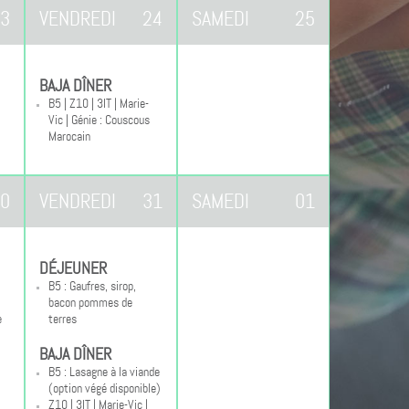
3
VENDREDI
24
SAMEDI
25
BAJA DÎNER
B5 | Z10 | 3IT | Marie-
Vic | Génie : Couscous
Marocain
0
VENDREDI
31
SAMEDI
01
DÉJEUNER
B5 : Gaufres, sirop,
bacon pommes de
e
terres
BAJA DÎNER
B5 : Lasagne à la viande
(option végé disponible)
Z10 | 3IT | Marie-Vic |