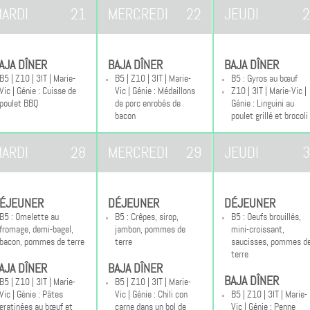
ARDI
21
MERCREDI
22
JEUDI
2
AJA DÎNER
BAJA DÎNER
BAJA DÎNER
B5 | Z10 | 3IT | Marie-
B5 | Z10 | 3IT | Marie-
B5 : Gyros au bœuf
Vic | Génie : Cuisse de
Vic | Génie : Médaillons
Z10 | 3IT | Marie-Vic |
poulet BBQ
de porc enrobés de
Génie : Linguini au
bacon
poulet grillé et brocoli
ARDI
28
MERCREDI
29
JEUDI
3
ÉJEUNER
DÉJEUNER
DÉJEUNER
B5 : Omelette au
B5 : Crêpes, sirop,
B5 : Oeufs brouillés,
fromage, demi-bagel,
jambon, pommes de
mini-croissant,
bacon, pommes de terre
terre
saucisses, pommes d
terre
AJA DÎNER
BAJA DÎNER
BAJA DÎNER
B5 | Z10 | 3IT | Marie-
B5 | Z10 | 3IT | Marie-
Vic | Génie : Pâtes
Vic | Génie : Chili con
B5 | Z10 | 3IT | Marie-
gratinées au bœuf et
carne dans un bol de
Vic | Génie : Penne