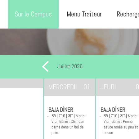
Sur le Campus
Menu Traiteur
Recharg
Juillet 2026
MERCREDI
01
JEUDI
0
BAJA DÎNER
BAJA DÎNER
B5 | Z10 | 3IT | Marie-
B5 | Z10 | 3IT | Marie-
Vic | Génie : Chili con
Vic | Génie : Penne
carne dans un bol de
sauce rosée au poulet
pain
bacon